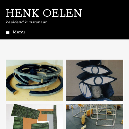
HENK OELEN
beeldend kunstenaar
Menu
Spring
naar
de
inhoud