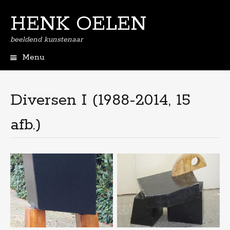
HENK OELEN
beeldend kunstenaar
Menu
Spring
naar
de
Diversen I (1988-2014, 15
inhoud
afb.)