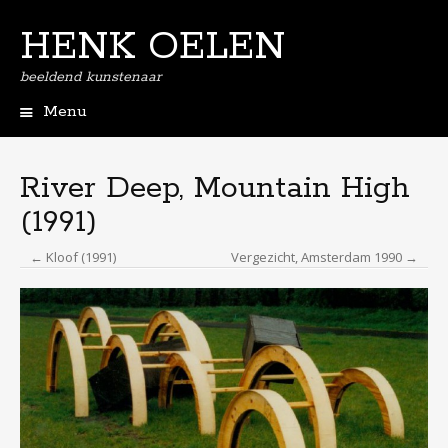
HENK OELEN
beeldend kunstenaar
Menu
Spring
naar
de
River Deep, Mountain High
inhoud
(1991)
← Kloof (1991)
Vergezicht, Amsterdam 1990 →