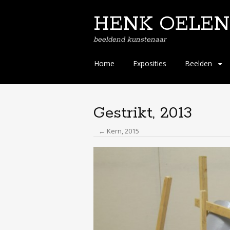
HENK OELEN
beeldend kunstenaar
Spring
Home
Exposities
Beelden
naar
de
inhoud
Gestrikt, 2013
← Kern, 2015